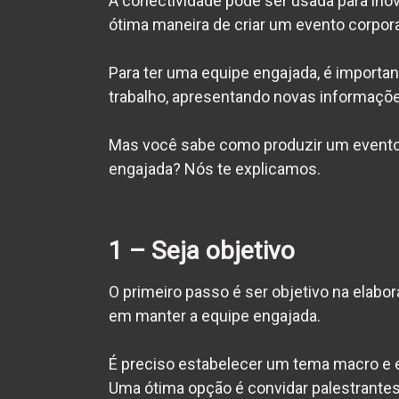
A conectividade pode ser usada para inov
ótima maneira de criar um evento corpora
Para ter uma
equipe engajada
, é importa
trabalho, apresentando novas informaçõ
Mas você sabe como produzir um evento 
engajada
? Nós te explicamos.
1 – Seja objetivo
O primeiro passo é ser objetivo na elabo
em manter a
equipe engajada
.
É preciso estabelecer um tema macro e e
Uma ótima opção é convidar palestrantes