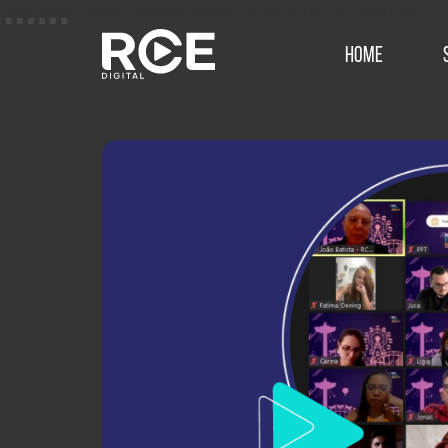
Cole este código imediatamente após a tag de abertura :
Home