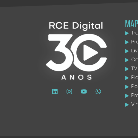
MAP
Tr
Pr
Li
Co
TV
Pl
Po
Pr
Vi