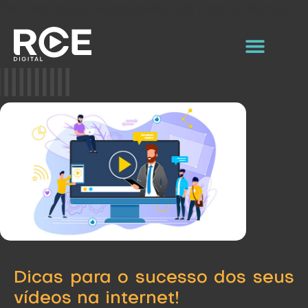
Cole este código imediatamente após a tag de abertura :
Dicas para o sucesso dos seus
vídeos na internet!