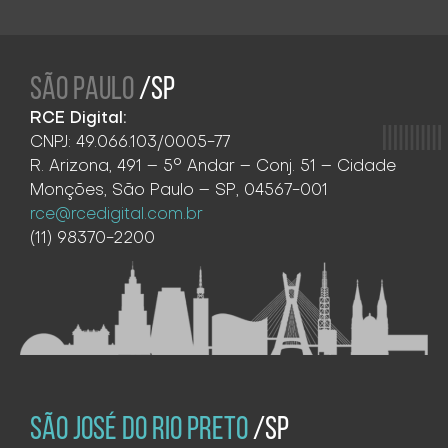
SÃO PAULO
/SP
RCE Digital:
CNPJ: 49.066.103/0005-77
R. Arizona, 491 – 5° Andar – Conj. 51 – Cidade
Monções, São Paulo – SP, 04567-001
rce@rcedigital.com.br
(11) 98370-2200
SÃO JOSÉ DO RIO PRETO
/SP