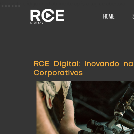
Cole este código imediatamente após a tag de abertura :
Home
RCE Digital: Inovando n
Corporativos