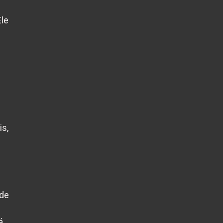
Ele
is,
 de
á