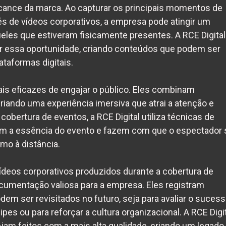
cance da marca. Ao capturar os principais momentos de
vés de vídeos corporativos, a empresa pode atingir um
eles que estiveram fisicamente presentes. A RCE Digital
r essa oportunidade, criando conteúdos que podem ser
taformas digitais.
s eficazes de engajar o público. Eles combinam
riando uma experiência imersiva que atrai a atenção e
obertura de eventos, a RCE Digital utiliza técnicas de
am a essência do evento e fazem com que o espectador 
mo à distância.
vídeos corporativos produzidos durante a cobertura de
mentação valiosa para a empresa. Eles registram
m ser revisitados no futuro, seja para avaliar o suces
ipes ou para reforçar a cultura organizacional. A RCE Digi
jam feitos com a mais alta qualidade, criando um legado