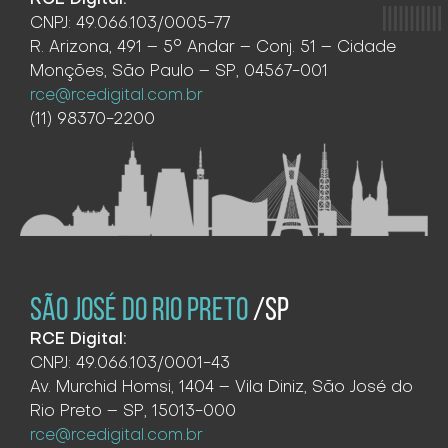
CNPJ: 49.066.103/0005-77
R. Arizona, 491 – 5° Andar – Conj. 51 – Cidade
Monções, São Paulo – SP, 04567-001
rce@rcedigital.com.br
(11) 98370-2200
SÃO JOSÉ DO RIO PRETO
/SP
RCE Digital:
CNPJ: 49.066.103/0001-43
Av. Murchid Homsi, 1404 – Vila Diniz, São José do
Rio Preto – SP, 15013-000
rce@rcedigital.com.br