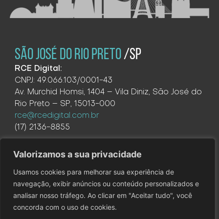
SÃO JOSÉ DO RIO PRETO
/SP
RCE Digital:
CNPJ: 49.066.103/0001-43
Av. Murchid Homsi, 1404 – Vila Diniz, São José do
Rio Preto – SP, 15013-000
rce@rcedigital.com.br
(17) 2136-8855
Valorizamos a sua privacidade
Usamos cookies para melhorar sua experiência de
navegação, exibir anúncios ou conteúdo personalizados e
analisar nosso tráfego. Ao clicar em "Aceitar tudo", você
@2026 – RCE Digital. Todos os direitos reservados. Este site
concorda com o uso de cookies.
é protegido pelo reCAPTCHA e a
Política de Privacidade
e