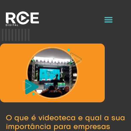
Cole este código imediatamente após a tag de abertura :
O que é videoteca e qual a sua
importância para empresas