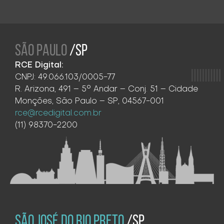
SÃO PAULO
/SP
RCE Digital:
CNPJ: 49.066.103/0005-77
R. Arizona, 491 – 5° Andar – Conj. 51 – Cidade
Monções, São Paulo – SP, 04567-001
rce@rcedigital.com.br
(11) 98370-2200
SÃO JOSÉ DO RIO PRETO
/SP