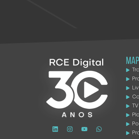
MAP
Tr
Pr
Li
Co
TV
Pl
Po
Pr