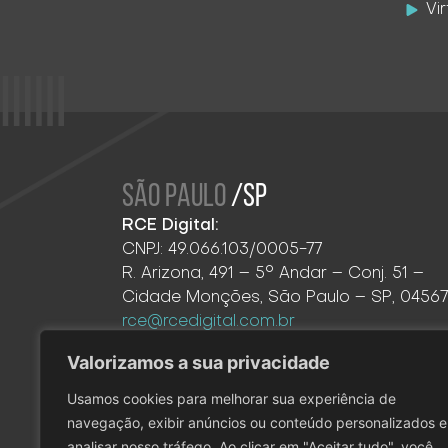
Vi
SÃO PAULO
/SP
RCE Digital:
CNPJ: 49.066.103/0005-77
R. Arizona, 491 – 5° Andar – Conj. 51 –
Cidade Monções, São Paulo – SP, 0456
rce@rcedigital.com.br
(11) 98370-2200
Valorizamos a sua privacidade
Usamos cookies para melhorar sua experiência de
navegação, exibir anúncios ou conteúdo personalizados e
analisar nosso tráfego. Ao clicar em "Aceitar tudo", você