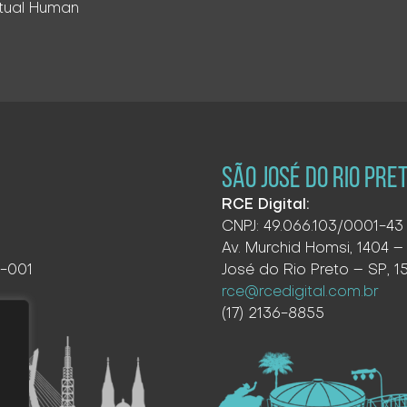
rtual Human
SÃO JOSÉ DO RIO PRE
RCE Digital:
CNPJ: 49.066.103/0001-43
Av. Murchid Homsi, 1404 – 
7-001
José do Rio Preto – SP, 
rce@rcedigital.com.br
(17) 2136-8855