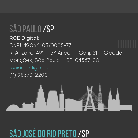
SÃO PAULO
/SP
RCE Digital:
CNPJ: 49.066.103/0005-77
R. Arizona, 491 – 5° Andar – Conj. 51 – Cidade
Monções, São Paulo – SP, 04567-001
rce@rcedigital.com.br
(11) 98370-2200
SÃO JOSÉ DO RIO PRETO
/SP