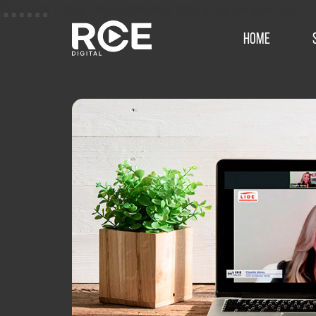
Cole este código imediatamente após a tag de abertura :
Home