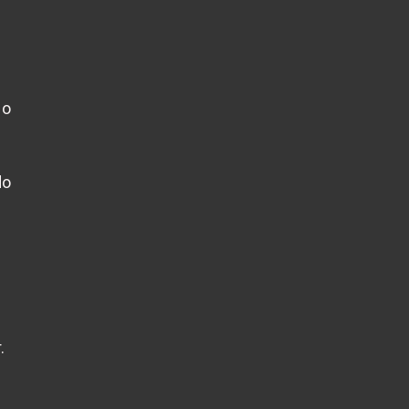
 o
do
.