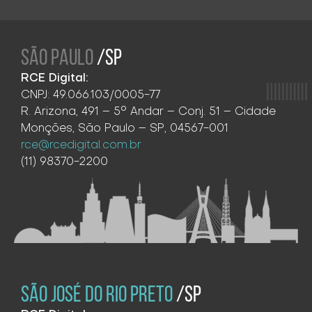
SÃO PAULO
/SP
RCE Digital:
CNPJ: 49.066.103/0005-77
R. Arizona, 491 – 5° Andar – Conj. 51 – Cidade
Monções, São Paulo – SP, 04567-001
rce@rcedigital.com.br
(11) 98370-2200
SÃO JOSÉ DO RIO PRETO
/SP