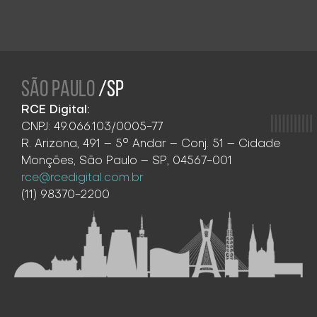
SÃO PAULO
/SP
RCE Digital:
CNPJ: 49.066.103/0005-77
R. Arizona, 491 – 5° Andar – Conj. 51 – Cidade
Monções, São Paulo – SP, 04567-001
rce@rcedigital.com.br
(11) 98370-2200