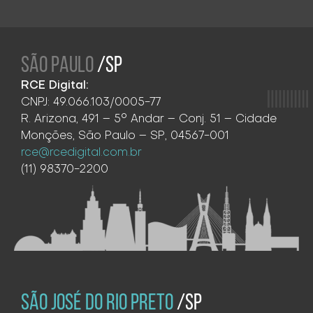
SÃO PAULO
/SP
RCE Digital:
CNPJ: 49.066.103/0005-77
R. Arizona, 491 – 5° Andar – Conj. 51 – Cidade
Monções, São Paulo – SP, 04567-001
rce@rcedigital.com.br
(11) 98370-2200
SÃO JOSÉ DO RIO PRETO
/SP