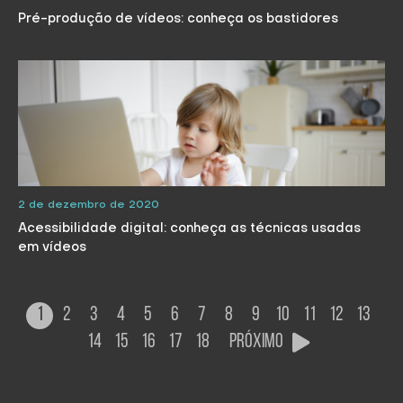
Pré-produção de vídeos: conheça os bastidores
2 de dezembro de 2020
Acessibilidade digital: conheça as técnicas usadas
em vídeos
1
2
3
4
5
6
7
8
9
10
11
12
13
14
15
16
17
18
Próximo